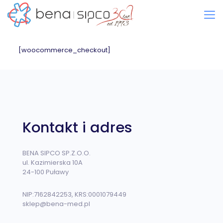
[woocommerce_checkout]
Kontakt i adres
BENA SIPCO SP.Z.O.O.
ul. Kazimierska 10A
24-100 Puławy
NIP:7162842253, KRS:0001079449
sklep@bena-med.pl